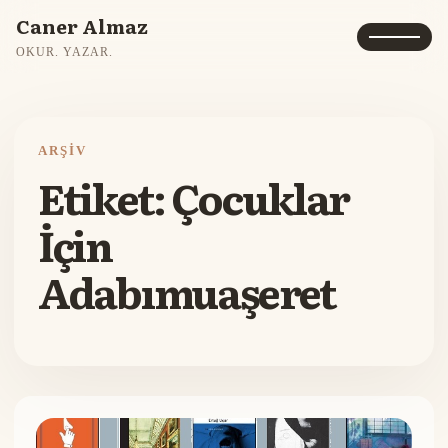
Caner Almaz
OKUR. YAZAR.
ARŞIV
Etiket:
Çocuklar
İçin
Adabımuaşeret