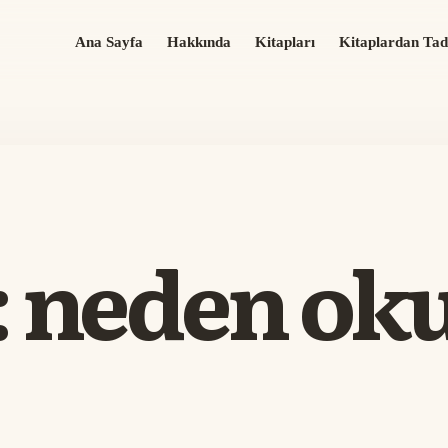
Ana Sayfa
Hakkında
Kitapları
Kitaplardan Tad
:
neden ok