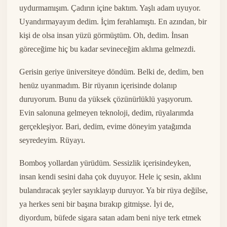
uydurmamışım. Çadırın içine baktım. Yaşlı adam uyuyor.
Uyandırmayayım dedim. İçim ferahlamıştı. En azından, bir
kişi de olsa insan yüzü görmüştüm. Oh, dedim. İnsan
göreceğime hiç bu kadar sevineceğim aklıma gelmezdi.
Gerisin geriye üniversiteye döndüm. Belki de, dedim, ben
henüz uyanmadım. Bir rüyanın içerisinde dolanıp
duruyorum. Bunu da yüksek çözünürlüklü yaşıyorum.
Evin salonuna gelmeyen teknoloji, dedim, rüyalarımda
gerçekleşiyor. Bari, dedim, evime döneyim yatağımda
seyredeyim. Rüyayı.
Bomboş yollardan yürüdüm. Sessizlik içerisindeyken,
insan kendi sesini daha çok duyuyor. Hele iç sesin, aklını
bulandıracak şeyler sayıklayıp duruyor. Ya bir rüya değilse,
ya herkes seni bir başına bırakıp gitmişse. İyi de,
diyordum, büfede sigara satan adam beni niye terk etmek