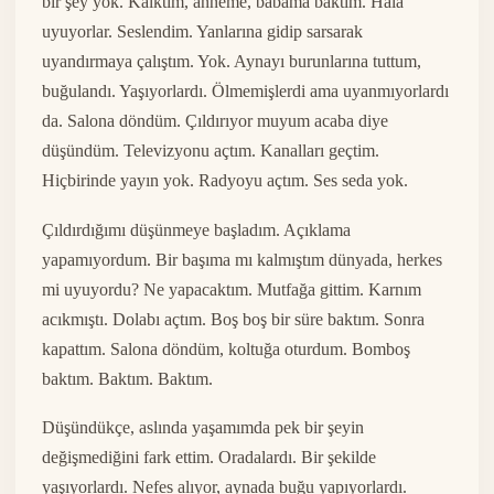
bir şey yok. Kalktım, anneme, babama baktım. Hâlâ
uyuyorlar. Seslendim. Yanlarına gidip sarsarak
uyandırmaya çalıştım. Yok. Aynayı burunlarına tuttum,
buğulandı. Yaşıyorlardı. Ölmemişlerdi ama uyanmıyorlardı
da. Salona döndüm. Çıldırıyor muyum acaba diye
düşündüm. Televizyonu açtım. Kanalları geçtim.
Hiçbirinde yayın yok. Radyoyu açtım. Ses seda yok.
Çıldırdığımı düşünmeye başladım. Açıklama
yapamıyordum. Bir başıma mı kalmıştım dünyada, herkes
mi uyuyordu? Ne yapacaktım. Mutfağa gittim. Karnım
acıkmıştı. Dolabı açtım. Boş boş bir süre baktım. Sonra
kapattım. Salona döndüm, koltuğa oturdum. Bomboş
baktım. Baktım. Baktım.
Düşündükçe, aslında yaşamımda pek bir şeyin
değişmediğini fark ettim. Oradalardı. Bir şekilde
yaşıyorlardı. Nefes alıyor, aynada buğu yapıyorlardı.