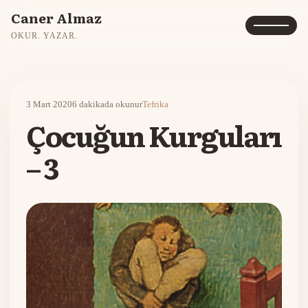
Caner Almaz
OKUR. YAZAR.
3 Mart 2020
6 dakikada okunur
Tefrika
Çocuğun Kurguları
– 3