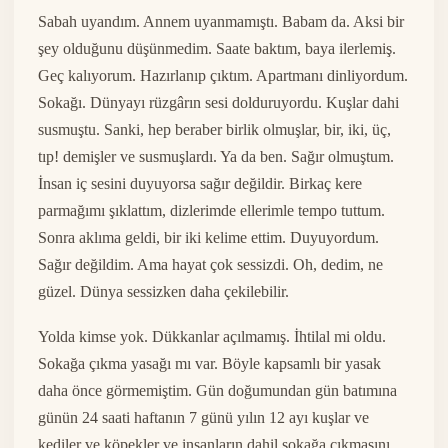
Sabah uyandım. Annem uyanmamıştı. Babam da. Aksi bir
şey olduğunu düşünmedim. Saate baktım, baya ilerlemiş.
Geç kalıyorum. Hazırlanıp çıktım. Apartmanı dinliyordum.
Sokağı. Dünyayı rüzgârın sesi dolduruyordu. Kuşlar dahi
susmuştu. Sanki, hep beraber birlik olmuşlar, bir, iki, üç,
tıp! demişler ve susmuşlardı. Ya da ben. Sağır olmuştum.
İnsan iç sesini duyuyorsa sağır değildir. Birkaç kere
parmağımı şıklattım, dizlerimde ellerimle tempo tuttum.
Sonra aklıma geldi, bir iki kelime ettim. Duyuyordum.
Sağır değildim. Ama hayat çok sessizdi. Oh, dedim, ne
güzel. Dünya sessizken daha çekilebilir.
Yolda kimse yok. Dükkanlar açılmamış. İhtilal mi oldu.
Sokağa çıkma yasağı mı var. Böyle kapsamlı bir yasak
daha önce görmemiştim. Gün doğumundan gün batımına
günün 24 saati haftanın 7 günü yılın 12 ayı kuşlar ve
kediler ve köpekler ve insanların dahil sokağa çıkmasını,