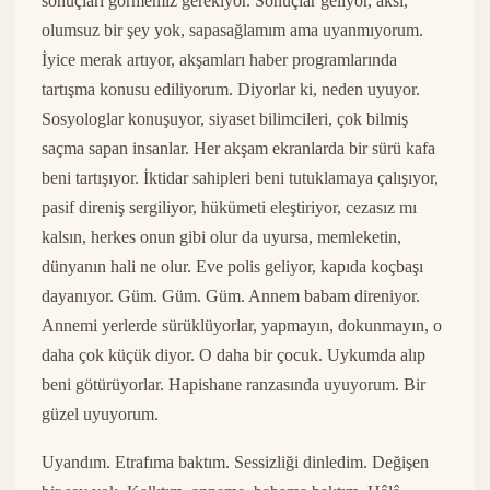
sonuçları görmemiz gerekiyor. Sonuçlar geliyor, aksi,
olumsuz bir şey yok, sapasağlamım ama uyanmıyorum.
İyice merak artıyor, akşamları haber programlarında
tartışma konusu ediliyorum. Diyorlar ki, neden uyuyor.
Sosyologlar konuşuyor, siyaset bilimcileri, çok bilmiş
saçma sapan insanlar. Her akşam ekranlarda bir sürü kafa
beni tartışıyor. İktidar sahipleri beni tutuklamaya çalışıyor,
pasif direniş sergiliyor, hükümeti eleştiriyor, cezasız mı
kalsın, herkes onun gibi olur da uyursa, memleketin,
dünyanın hali ne olur. Eve polis geliyor, kapıda koçbaşı
dayanıyor. Güm. Güm. Güm. Annem babam direniyor.
Annemi yerlerde sürüklüyorlar, yapmayın, dokunmayın, o
daha çok küçük diyor. O daha bir çocuk. Uykumda alıp
beni götürüyorlar. Hapishane ranzasında uyuyorum. Bir
güzel uyuyorum.
Uyandım. Etrafıma baktım. Sessizliği dinledim. Değişen