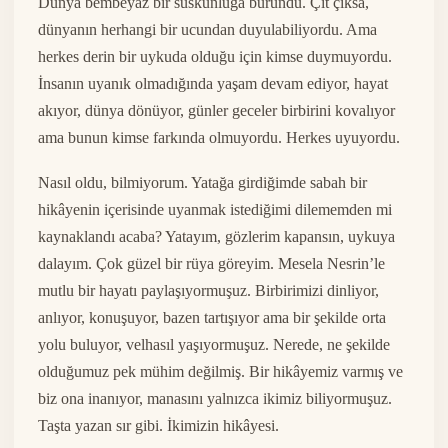
Dünya bembeyaz bir suskunluğa büründü. Çıt çıksa,
dünyanın herhangi bir ucundan duyulabiliyordu. Ama
herkes derin bir uykuda olduğu için kimse duymuyordu.
İnsanın uyanık olmadığında yaşam devam ediyor, hayat
akıyor, dünya dönüyor, günler geceler birbirini kovalıyor
ama bunun kimse farkında olmuyordu. Herkes uyuyordu.
Nasıl oldu, bilmiyorum. Yatağa girdiğimde sabah bir
hikâyenin içerisinde uyanmak istediğimi dilememden mi
kaynaklandı acaba? Yatayım, gözlerim kapansın, uykuya
dalayım. Çok güzel bir rüya göreyim. Mesela Nesrin’le
mutlu bir hayatı paylaşıyormuşuz. Birbirimizi dinliyor,
anlıyor, konuşuyor, bazen tartışıyor ama bir şekilde orta
yolu buluyor, velhasıl yaşıyormuşuz. Nerede, ne şekilde
olduğumuz pek mühim değilmiş. Bir hikâyemiz varmış ve
biz ona inanıyor, manasını yalnızca ikimiz biliyormuşuz.
Taşta yazan sır gibi. İkimizin hikâyesi.