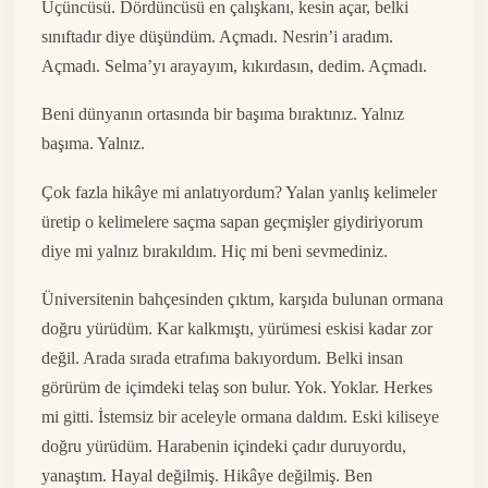
Üçüncüsü. Dördüncüsü en çalışkanı, kesin açar, belki
sınıftadır diye düşündüm. Açmadı. Nesrin’i aradım.
Açmadı. Selma’yı arayayım, kıkırdasın, dedim. Açmadı.
Beni dünyanın ortasında bir başıma bıraktınız. Yalnız
başıma. Yalnız.
Çok fazla hikâye mi anlatıyordum? Yalan yanlış kelimeler
üretip o kelimelere saçma sapan geçmişler giydiriyorum
diye mi yalnız bırakıldım. Hiç mi beni sevmediniz.
Üniversitenin bahçesinden çıktım, karşıda bulunan ormana
doğru yürüdüm. Kar kalkmıştı, yürümesi eskisi kadar zor
değil. Arada sırada etrafıma bakıyordum. Belki insan
görürüm de içimdeki telaş son bulur. Yok. Yoklar. Herkes
mi gitti. İstemsiz bir aceleyle ormana daldım. Eski kiliseye
doğru yürüdüm. Harabenin içindeki çadır duruyordu,
yanaştım. Hayal değilmiş. Hikâye değilmiş. Ben