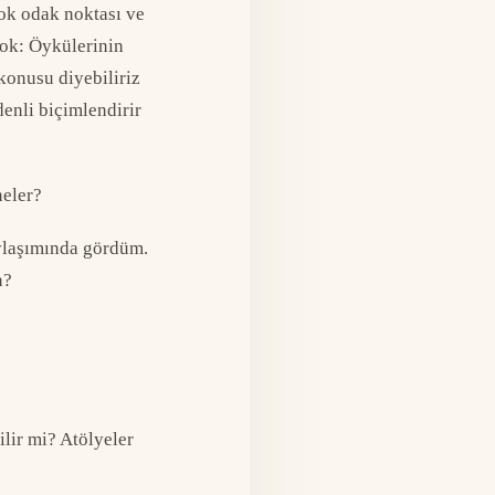
çok odak noktası ve
çok: Öykülerinin
konusu diyebiliriz
enli biçimlendirir
neler?
aylaşımında gördüm.
n?
lir mi? Atölyeler