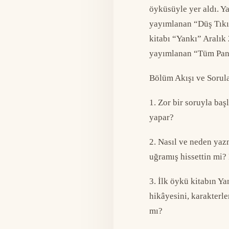
öyküsüyle yer aldı. Y
yayımlanan “Düş Tıkır
kitabı “Yankı” Aralık
yayımlanan “Tüm Panay
Bölüm Akışı ve Sorula
1. Zor bir soruyla baş
yapar?
2. Nasıl ve neden yaz
uğramış hissettin mi?
3. İlk öykü kitabın Y
hikâyesini, karakterl
mı?