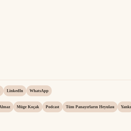
k
LinkedIn
WhatsApp
Almaz
Müge Koçak
Podcast
Tüm Panayırların Heyulası
Yankı