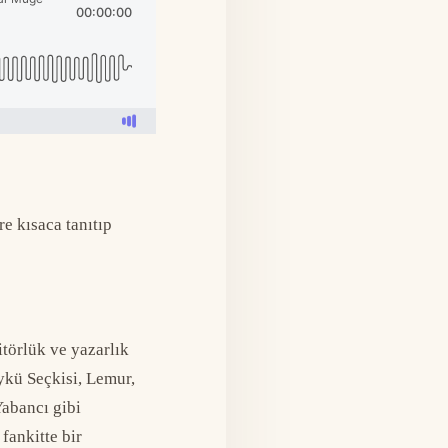
e kısaca tanıtıp
itörlük ve yazarlık
Öykü Seçkisi, Lemur,
Yabancı gibi
fankitte bir