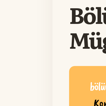
Böl
Müg