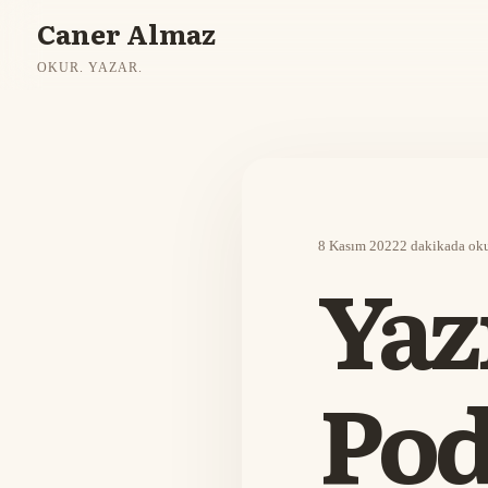
Caner Almaz
OKUR. YAZAR.
8 Kasım 2022
2 dakikada ok
Yaz
Pod