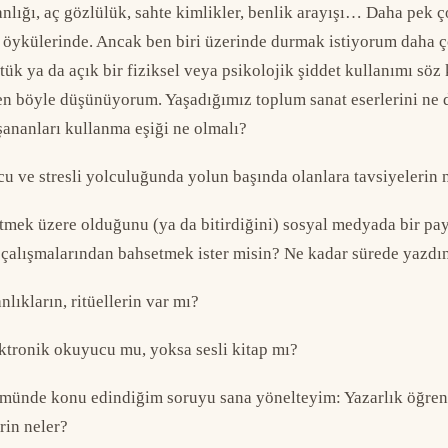
anlığı, aç gözlülük, sahte kimlikler, benlik arayışı… Daha pek 
z öykülerinde. Ancak ben biri üzerinde durmak istiyorum daha 
ük ya da açık bir fiziksel veya psikolojik şiddet kullanımı söz 
en böyle düşünüyorum. Yaşadığımız toplum sanat eserlerini ne d
şananları kullanma eşiği ne olmalı?
ucu ve stresli yolculuğunda yolun başında olanlara tavsiyelerin 
bitmek üzere olduğunu (ya da bitirdiğini) sosyal medyada bir p
r çalışmalarından bahsetmek ister misin? Ne kadar sürede yazdı
nlıkların, ritüellerin var mı?
ektronik okuyucu mu, yoksa sesli kitap mı?
ümünde konu edindiğim soruyu sana yönelteyim: Yazarlık öğreni
rin neler?