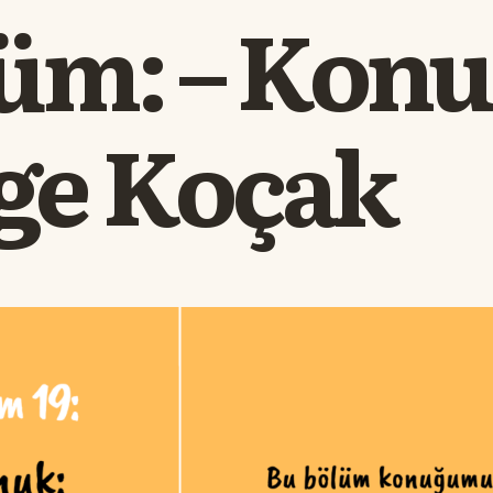
üm: – Konu
e Koçak