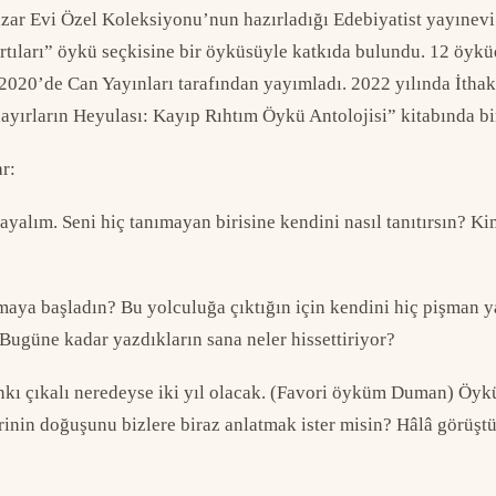
azar Evi Özel Koleksiyonu’nun hazırladığı Edebiyatist yayınevi
tıları” öykü seçkisine bir öyküsüyle katkıda bulundu. 12 öykü
 2020’de Can Yayınları tarafından yayımladı. 2022 yılında İthak
ırların Heyulası: Kayıp Rıhtım Öykü Antolojisi” kitabında bir
r:
layalım. Seni hiç tanımayan birisine kendini nasıl tanıtırsın? 
maya başladın? Bu yolculuğa çıktığın için kendini hiç pişman ya
 Bugüne kadar yazdıkların sana neler hissettiriyor?
ankı çıkalı neredeyse iki yıl olacak. (Favori öyküm Duman) Öyk
erinin doğuşunu bizlere biraz anlatmak ister misin? Hâlâ görüştü