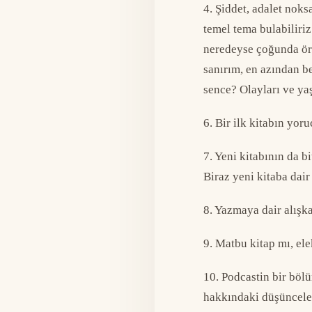
4. Şiddet, adalet noks
temel tema bulabiliri
neredeyse çoğunda ört
sanırım, en azından b
sence? Olayları ve ya
6. Bir ilk kitabın yor
7. Yeni kitabının da 
Biraz yeni kitaba dai
8. Yazmaya dair alışka
9. Matbu kitap mı, el
10. Podcastin bir böl
hakkındaki düşüncele