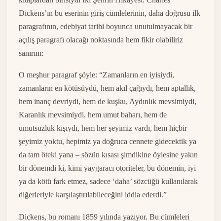
Dickens’ın bu eserinin giriş cümlelerinin, daha doğrusu ilk
paragrafının, edebiyat tarihi boyunca unutulmayacak bir
açılış paragrafı olacağı noktasında hem fikir olabiliriz
sanırım:
O meşhur paragraf şöyle: “Zamanların en iyisiydi,
zamanların en kötüsüydü, hem akıl çağıydı, hem aptallık,
hem inanç devriydi, hem de kuşku, Aydınlık mevsimiydi,
Karanlık mevsimiydi, hem umut baharı, hem de
umutsuzluk kışıydı, hem her şeyimiz vardı, hem hiçbir
şeyimiz yoktu, hepimiz ya doğruca cennete gidecektik ya
da tam öteki yana – sözün kısası şimdikine öylesine yakın
bir dönemdi ki, kimi yaygaracı otoriteler, bu dönemin, iyi
ya da kötü fark etmez, sadece ‘daha’ sözcüğü kullanılarak
diğerleriyle karşılaştırılabileceğini iddia ederdi.”
Dickens, bu romanı 1859 yılında yazıyor. Bu cümleleri