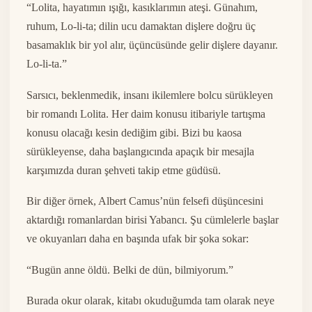
“Lolita, hayatımın ışığı, kasıklarımın ateşi. Günahım,
ruhum, Lo-li-ta; dilin ucu damaktan dişlere doğru üç
basamaklık bir yol alır, üçüncüsünde gelir dişlere dayanır.
Lo-li-ta.”
Sarsıcı, beklenmedik, insanı ikilemlere bolcu sürükleyen
bir romandı Lolita. Her daim konusu itibariyle tartışma
konusu olacağı kesin dediğim gibi. Bizi bu kaosa
sürükleyense, daha başlangıcında apaçık bir mesajla
karşımızda duran şehveti takip etme güdüsü.
Bir diğer örnek, Albert Camus’nün felsefi düşüncesini
aktardığı romanlardan birisi Yabancı. Şu cümlelerle başlar
ve okuyanları daha en başında ufak bir şoka sokar:
“Bugün anne öldü. Belki de dün, bilmiyorum.”
Burada okur olarak, kitabı okuduğumda tam olarak neye