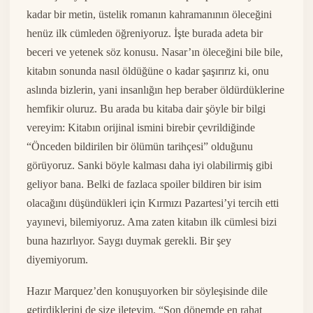
kadar bir metin, üstelik romanın kahramanının öleceğini
henüz ilk cümleden öğreniyoruz. İşte burada adeta bir
beceri ve yetenek söz konusu. Nasar’ın öleceğini bile bile,
kitabın sonunda nasıl öldüğüne o kadar şaşırırız ki, onu
aslında bizlerin, yani insanlığın hep beraber öldürdüklerine
hemfikir oluruz. Bu arada bu kitaba dair şöyle bir bilgi
vereyim: Kitabın orijinal ismini birebir çevrildiğinde
“Önceden bildirilen bir ölümün tarihçesi” olduğunu
görüyoruz. Sanki böyle kalması daha iyi olabilirmiş gibi
geliyor bana. Belki de fazlaca spoiler bildiren bir isim
olacağını düşündükleri için Kırmızı Pazartesi’yi tercih etti
yayınevi, bilemiyoruz. Ama zaten kitabın ilk cümlesi bizi
buna hazırlıyor. Saygı duymak gerekli. Bir şey
diyemiyorum.
Hazır Marquez’den konuşuyorken bir söyleşisinde dile
getirdiklerini de size ileteyim. “Son dönemde en rahat