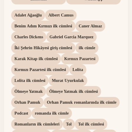
Adalet Ağaoğlu
Albert Camus
Benim Adım Kırmızı ilk cümlesi
Caner Almaz
Charles Dickens
Gabriel Garcia Marquez
İki Şehrin Hikâyesi giriş cümlesi
ilk cümle
Karak Kitap ilk cümlesi
Kırmızı Pazartesi
Kırmızı Pazartesi ilk cümlesi
Lolita
Lolita ilk cümlesi
Murat Uyurkulak
Ölmeye Yatmak
Ölmeye Yatmak ilk cümlesi
Orhan Pamuk
Orhan Pamuk romanlarında ilk cümle
Podcast
romanda ilk cümle
Romanların ilk cümleleri
Tol
Tol ilk cümlesi