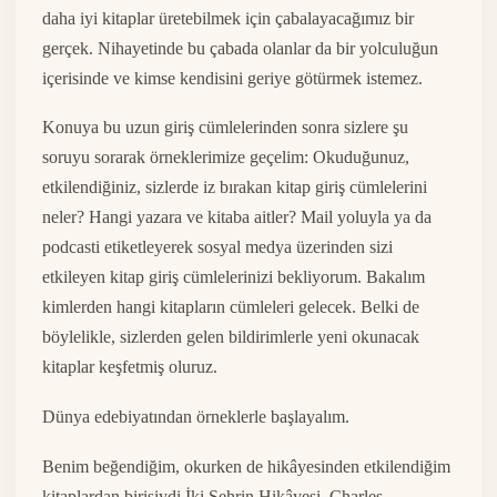
daha iyi kitaplar üretebilmek için çabalayacağımız bir
gerçek. Nihayetinde bu çabada olanlar da bir yolculuğun
içerisinde ve kimse kendisini geriye götürmek istemez.
Konuya bu uzun giriş cümlelerinden sonra sizlere şu
soruyu sorarak örneklerimize geçelim: Okuduğunuz,
etkilendiğiniz, sizlerde iz bırakan kitap giriş cümlelerini
neler? Hangi yazara ve kitaba aitler? Mail yoluyla ya da
podcasti etiketleyerek sosyal medya üzerinden sizi
etkileyen kitap giriş cümlelerinizi bekliyorum. Bakalım
kimlerden hangi kitapların cümleleri gelecek. Belki de
böylelikle, sizlerden gelen bildirimlerle yeni okunacak
kitaplar keşfetmiş oluruz.
Dünya edebiyatından örneklerle başlayalım.
Benim beğendiğim, okurken de hikâyesinden etkilendiğim
kitaplardan birisiydi İki Şehrin Hikâyesi. Charles