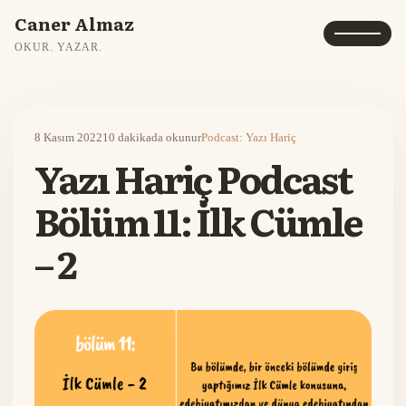
Caner Almaz
OKUR. YAZAR.
8 Kasım 2022
10 dakikada okunur
Podcast: Yazı Hariç
Yazı Hariç Podcast
Bölüm 11: İlk Cümle
– 2